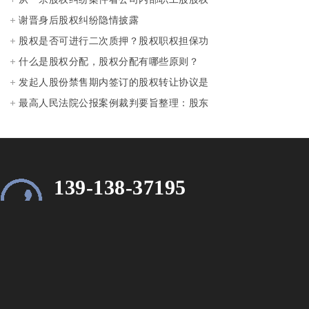
的认定与管理
谢晋身后股权纠纷隐情披露
股权是否可进行二次质押？股权职权担保功
能是什么？
什么是股权分配，股权分配有哪些原则？
发起人股份禁售期内签订的股权转让协议是
否有效？
最高人民法院公报案例裁判要旨整理：股东
权纠纷
139-138-37195