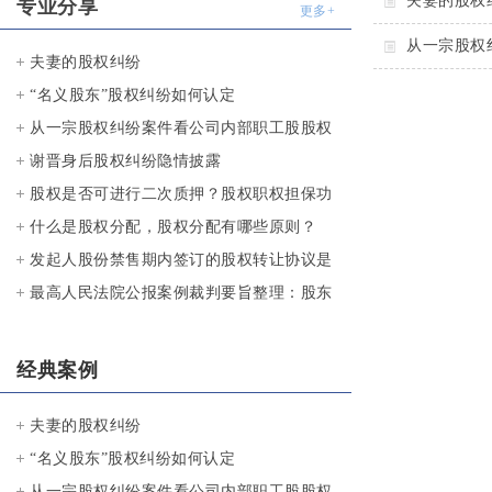
夫妻的股权
专业分享
更多+
从一宗股权
夫妻的股权纠纷
“名义股东”股权纠纷如何认定
从一宗股权纠纷案件看公司内部职工股股权
的认定与管理
谢晋身后股权纠纷隐情披露
股权是否可进行二次质押？股权职权担保功
能是什么？
什么是股权分配，股权分配有哪些原则？
发起人股份禁售期内签订的股权转让协议是
否有效？
最高人民法院公报案例裁判要旨整理：股东
权纠纷
经典案例
夫妻的股权纠纷
“名义股东”股权纠纷如何认定
从一宗股权纠纷案件看公司内部职工股股权