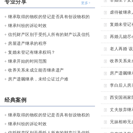
非婚生子女
专业分享
更多+
虐待被继承
继承取得的物权的登记是否具有创设物权的
复婚未登记
效力？
继承纠纷的诉讼时效
信托财产区别于受托人所有的财产以及信托
再婚儿媳尽
财产的非继承性（非清算财产） （第16
房屋遗产继承的程序
老人再婚 
条）
复婚未登记有继承权吗？
收养关系未
继承开始的时间范围
收养关系未成立能否继承遗产
房产遗嘱继
房产遗嘱继承，未经公证过户难
李白后人房产
西安国画家
经典案例
丈夫放弃继
继承取得的物权的登记是否具有创设物权的
兄妹相称无
效力？
继承纠纷的诉讼时效
信托财产区别于受托人所有的财产以及信托