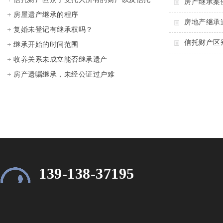
房产继承案
财产的非继承性（非清算财产） （第16
房屋遗产继承的程序
房地产继承
条）
复婚未登记有继承权吗？
信托财产区
继承开始的时间范围
收养关系未成立能否继承遗产
房产遗嘱继承，未经公证过户难
139-138-37195