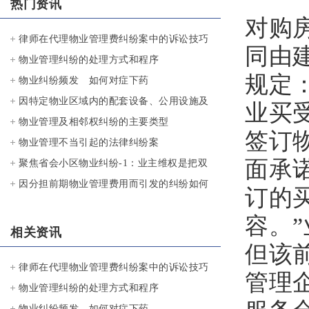
热门资讯
对购
律师在代理物业管理费纠纷案中的诉讼技巧
同由
物业管理纠纷的处理方式和程序
规定
物业纠纷频发 如何对症下药
因特定物业区域内的配套设备、公用设施及
业买
其场地使用而引发的纠纷
物业管理及相邻权纠纷的主要类型
签订
物业管理不当引起的法律纠纷案
面承
聚焦省会小区物业纠纷-1：业主维权是把双
刃剑？
因分担前期物业管理费用而引发的纠纷如何
订的
处理？
容。
相关资讯
但该
律师在代理物业管理费纠纷案中的诉讼技巧
管理
物业管理纠纷的处理方式和程序
物业纠纷频发 如何对症下药