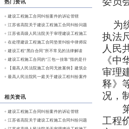
委员
热门资讯
建设工程施工合同纠纷案件的诉讼管辖
为统
江苏省高院关于建设工程施工合同纠纷问题
执法
的意见与最高院解释对比
江苏省高级人民法院关于审理建设工程施工
合同纠纷案件若干问题的意见20081207
在处理建设工程施工合同垫资纠纷中律师应
人民
请施工企业注意的事项
建设工程“黑白合同”所不常见的法律解读
《中
建设工程施工合同的“三包一挂靠”指的是什
么？
【最高人民法院施工合同无效案例】建筑企
审理
业没有施工资质所签订的施工合同无效
最高人民法院民一庭关于建设工程纠纷案件
释》
意见汇总（2010年—2015年）
况，
相关资讯
第
建设工程施工合同纠纷案件的诉讼管辖
工程
江苏省高院关于建设工程施工合同纠纷问题
的意见与最高院解释对比
江苏省高级人民法院关于审理建设工程施工