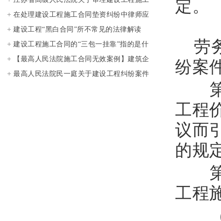
定。
合同纠纷案件若干问题的意见20081207
在处理建设工程施工合同垫资纠纷中律师应
请施工企业注意的事项
建设工程“黑白合同”所不常见的法律解读
劳务
建设工程施工合同的“三包一挂靠”指的是什
么？
【最高人民法院施工合同无效案例】建筑企
纷案
业没有施工资质所签订的施工合同无效
最高人民法院民一庭关于建设工程纠纷案件
第
意见汇总（2010年—2015年）
工程
议而
的规
第
工程
（