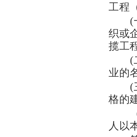
工程
(
织或
揽工
(
业的
(
格的
（
人以