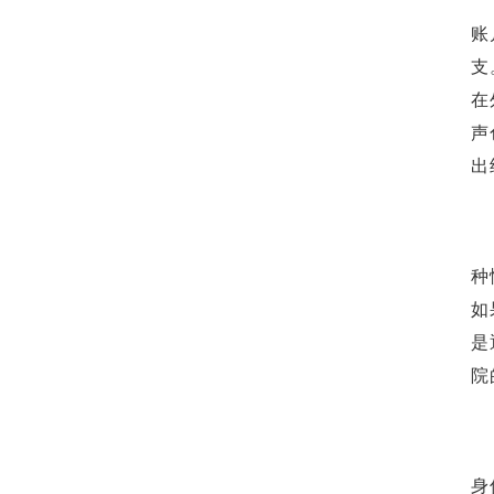
账
支
在
声
出
种
如
是
院
身