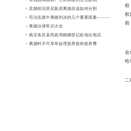
权
卖婚前旧房买新房离婚后该如何分割
权
司法实践中离婚判决的几个重要因素--------
前
-对30个离婚案例的实证分析
离婚法律常识大全
南京各区县民政局婚姻登记处地址电话
离婚时不可草草处理抚养权和抚养费
会
给
二