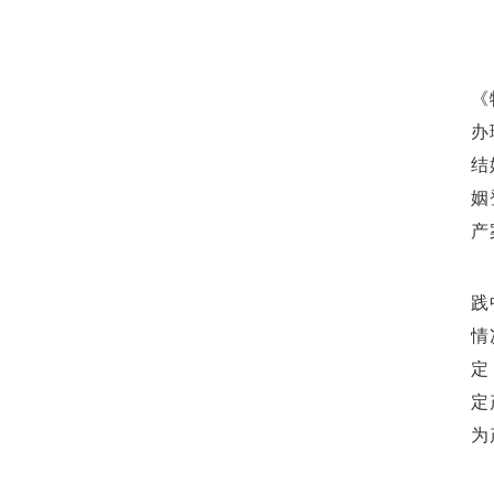
《
办
结
姻
产
践
情
定
定
为