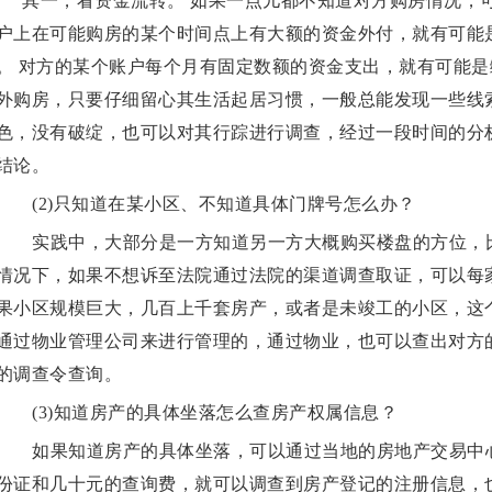
其一，看资金流转。 如果一点儿都不知道对方购房情况，
户上在可能购房的某个时间点上有大额的资金外付，就有可能
。 对方的某个账户每个月有固定数额的资金支出，就有可能
外购房，只要仔细留心其生活起居习惯，一般总能发现一些线
色，没有破绽，也可以对其行踪进行调查，经过一段时间的分
结论。
(2)只知道在某小区、不知道具体门牌号怎么办？
实践中，大部分是一方知道另一方大概购买楼盘的方位，
情况下，如果不想诉至法院通过法院的渠道调查取证，可以每
果小区规模巨大，几百上千套房产，或者是未竣工的小区，这
通过物业管理公司来进行管理的，通过物业，也可以查出对方
的调查令查询。
(3)知道房产的具体坐落怎么查房产权属信息？
如果知道房产的具体坐落，可以通过当地的房地产交易中
份证和几十元的查询费，就可以调查到房产登记的注册信息，