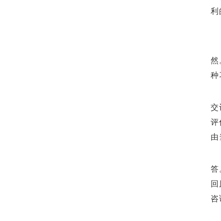
利
然
种
交
评
由
答
回
咨