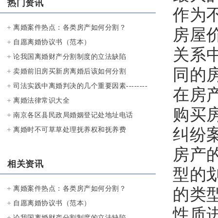
热门资讯
作为
离婚案件热点：各类房产如何分割？
房屋
自愿离婚协议书（范本）
关系
论我国离婚财产分割制度的立法缺陷
同的
卖婚前旧房买新房离婚后该如何分割
司法实践中离婚判决的几个重要因素--------
在房
-对30个离婚案例的实证分析
离婚法律常识大全
购买
南京各区县民政局婚姻登记处地址电话
纠纷
离婚时不可草草处理抚养权和抚养费
房产
相关资讯
型的
离婚案件热点：各类房产如何分割？
的类
自愿离婚协议书（范本）
性质
论我国离婚财产分割制度的立法缺陷