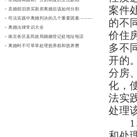
案件
卖婚前旧房买新房离婚后该如何分割
司法实践中离婚判决的几个重要因素--------
的不
-对30个离婚案例的实证分析
离婚法律常识大全
价住
南京各区县民政局婚姻登记处地址电话
多不
离婚时不可草草处理抚养权和抚养费
开的
分房
化，
法实
处理
1、
和处