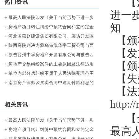
【
热门资讯
进一
最高人民法院印发《关于当前形势下进一步
知
做好房地产纠纷案件审判工作的指导意见》
房地产项目转让纠纷中预约合同和立约定金
的通知20090709
的认定
河北省燕赵建设集团有限公司、廊坊开发区
【颁
光达商贸有限公司、王某诉天津万兆投资发
陕西高院判决内蒙乌审旗华宇工贸公司与西
【发文
展集团有限公司、关某、天津市庆达房地产
安雅荷房地产公司商品房买卖纠纷案
原告台州中孚房地产开发有限公司与被告西
【颁布
开发有限责任公司股权转让纠纷案
子奥的斯电梯有限公司电梯买卖合同纠纷
房地产交易纠纷案件的主要原因及法律适用
单位内部分房纠纷不属于人民法院受理范围
【失
南京房产律师谈买卖合同中逾期付款利息的
【法
计算方法
http:/
相关资讯
【
最高人民法院印发《关于当前形势下进一步
最高
做好房地产纠纷案件审判工作的指导意见》
房地产项目转让纠纷中预约合同和立约定金
的通知20090709
的认定
河北省燕赵建设集团有限公司、廊坊开发区