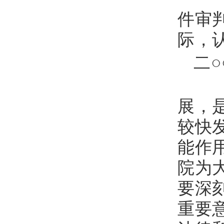
件审
际，
二
当
展，
较快
能作
院为
要深
重要