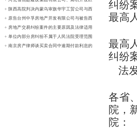
纠纷
光达商贸有限公司、王某诉天津万兆投资发
陕西高院判决内蒙乌审旗华宇工贸公司与西
最高
展集团有限公司、关某、天津市庆达房地产
安雅荷房地产公司商品房买卖纠纷案
原告台州中孚房地产开发有限公司与被告西
开发有限责任公司股权转让纠纷案
子奥的斯电梯有限公司电梯买卖合同纠纷
房地产交易纠纷案件的主要原因及法律适用
单位内部分房纠纷不属于人民法院受理范围
最高
南京房产律师谈买卖合同中逾期付款利息的
纠纷
计算方法
法发
各省
院，
院：
现