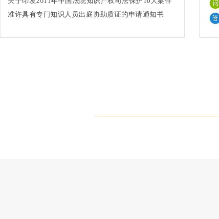
关于印发2011年中国法院知识产权司法保护10大案件
和50件典型案例的通知法办〔2012〕91号
准许具有专门知识人员出庭协助质证的申请通知书
(2002)