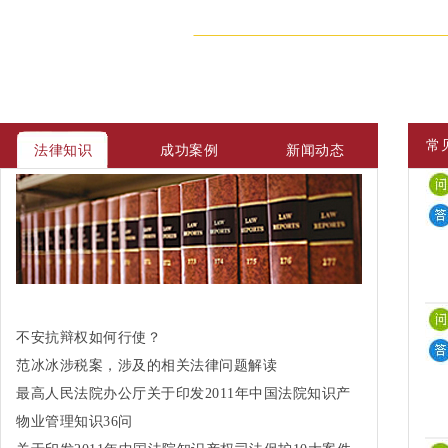
常
法律知识
成功案例
新闻动态
不安抗辩权如何行使？
范冰冰涉税案，涉及的相关法律问题解读
最高人民法院办公厅关于印发2011年中国法院知识产
权司法保护10大案件和50件典型案例的通知
物业管理知识36问