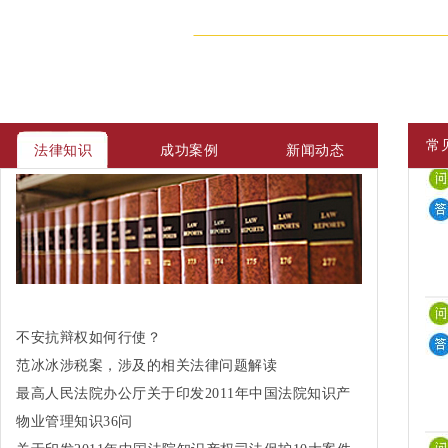
常
法律知识
成功案例
新闻动态
不安抗辩权如何行使？
范冰冰涉税案，涉及的相关法律问题解读
最高人民法院办公厅关于印发2011年中国法院知识产
权司法保护10大案件和50件典型案例的通知
物业管理知识36问