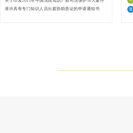
关于印发2011年中国法院知识产权司法保护10大案件
和50件典型案例的通知法办〔2012〕91号
准许具有专门知识人员出庭协助质证的申请通知书
(2002)