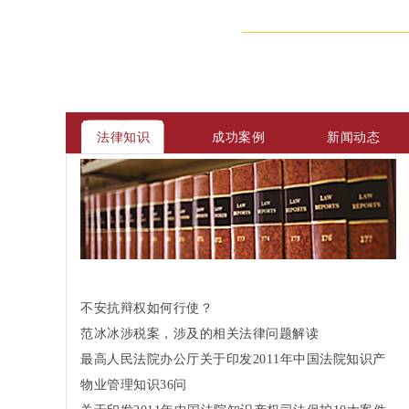
法律知识
成功案例
新闻动态
不安抗辩权如何行使？
范冰冰涉税案，涉及的相关法律问题解读
最高人民法院办公厅关于印发2011年中国法院知识产
权司法保护10大案件和50件典型案例的通知
物业管理知识36问