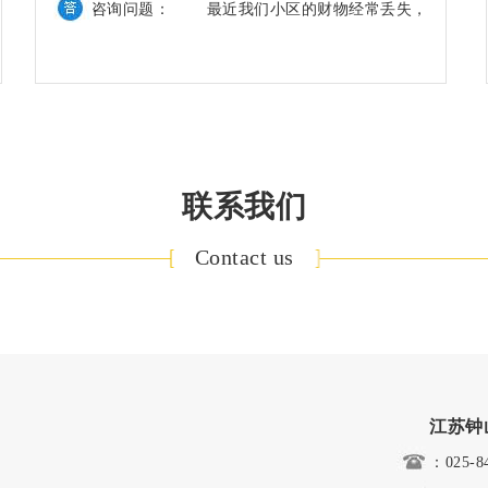
何确定？
咨询问题：今年以来，多名到庭应诉的业主自认
为对法律有所了解，均提出物业公司主张的两年
前的物业费已超过诉讼时效，不同意缴纳物业费
�
南京物业律师解答出现相邻纠纷能否拒缴物业
费？
咨询问题：因市区鹏欣丽都业主张先生欠缴物业
联系我们
费，今年7月，凤城物业公司将其告上法庭。 张
先生在法庭上提出，楼上住户在其阳台安装
Contact us
南京物业纠纷律师解答：房屋漏水谁担责？
咨询问题：“我家房屋外墙渗水，导致家中墙纸
发霉，物业公司也不来修。”鹏欣尚城的业主李
先生认为小区物业服务不到位，拒绝
江苏钟
民间借贷如何“合法”还钱?
：025-8
谢瑛律师解答： 首先，借款人应当按照约定的期