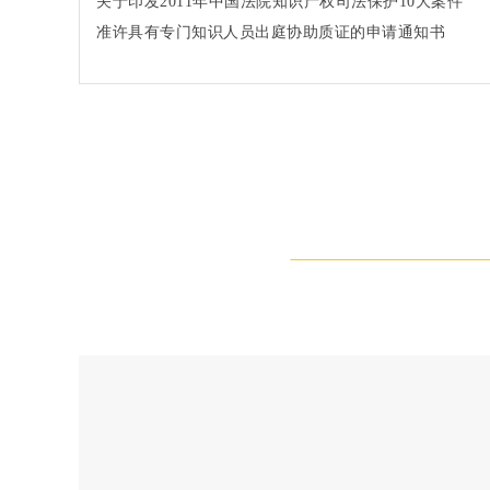
关于印发2011年中国法院知识产权司法保护10大案件
和50件典型案例的通知法办〔2012〕91号
准许具有专门知识人员出庭协助质证的申请通知书
(2002)