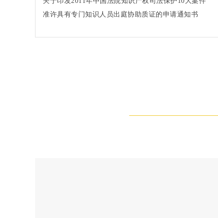
关于印发2011年中国法院知识产权司法保护10大案件
和50件典型案例的通知法办〔2012〕91号
准许具有专门知识人员出庭协助质证的申请通知书
(2002)