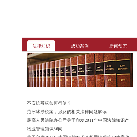
法律知识
成功案例
新闻动态
不安抗辩权如何行使？
范冰冰涉税案，涉及的相关法律问题解读
最高人民法院办公厅关于印发2011年中国法院知识产
权司法保护10大案件和50件典型案例的通知
物业管理知识36问