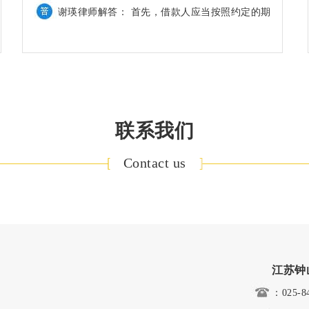
南京房产律师解答被征地的农民可以申请经济适
用房吗？
的房产但是房地产价格太过于高昂也使得许多购
房人身份证买不到自己适合的房屋，而针对这样
的情况，我国推出了许多保障性�
南京物业律师解答小区财物经常丢失，能否解除
物业服务合同关系
咨询问题： 最近我们小区的财物经常丢失，
联系我们
大家觉得小区的物业部给力，只拿钱，不办事，
Contact us
请问我们能否解除物业服务合同关系
南京物业诉讼律师解答催缴物业费的诉讼时效如
何确定？
咨询问题：今年以来，多名到庭应诉的业主自认
为对法律有所了解，均提出物业公司主张的两年
前的物业费已超过诉讼时效，不同意缴纳物业费
江苏钟
�
南京物业律师解答出现相邻纠纷能否拒缴物业
：025-8
费？
咨询问题：因市区鹏欣丽都业主张先生欠缴物业