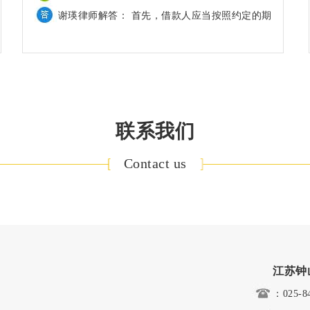
南京房产律师解答被征地的农民可以申请经济适
用房吗？
的房产但是房地产价格太过于高昂也使得许多购
房人身份证买不到自己适合的房屋，而针对这样
的情况，我国推出了许多保障性�
南京物业律师解答小区财物经常丢失，能否解除
物业服务合同关系
咨询问题： 最近我们小区的财物经常丢失，
联系我们
大家觉得小区的物业部给力，只拿钱，不办事，
Contact us
请问我们能否解除物业服务合同关系
南京物业诉讼律师解答催缴物业费的诉讼时效如
何确定？
咨询问题：今年以来，多名到庭应诉的业主自认
为对法律有所了解，均提出物业公司主张的两年
前的物业费已超过诉讼时效，不同意缴纳物业费
江苏钟
�
南京物业律师解答出现相邻纠纷能否拒缴物业
：025-8
费？
咨询问题：因市区鹏欣丽都业主张先生欠缴物业