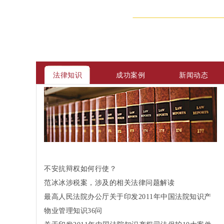
法律知识
成功案例
新闻动态
不安抗辩权如何行使？
范冰冰涉税案，涉及的相关法律问题解读
最高人民法院办公厅关于印发2011年中国法院知识产
权司法保护10大案件和50件典型案例的通知
物业管理知识36问