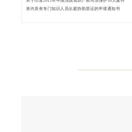
关于印发2011年中国法院知识产权司法保护10大案件
和50件典型案例的通知法办〔2012〕91号
准许具有专门知识人员出庭协助质证的申请通知书
(2002)