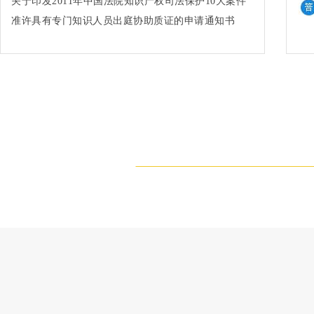
关于印发2011年中国法院知识产权司法保护10大案件
和50件典型案例的通知法办〔2012〕91号
准许具有专门知识人员出庭协助质证的申请通知书
(2002)