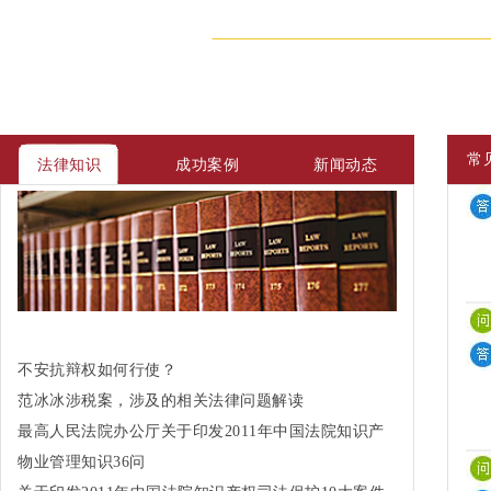
常
法律知识
成功案例
新闻动态
不安抗辩权如何行使？
范冰冰涉税案，涉及的相关法律问题解读
最高人民法院办公厅关于印发2011年中国法院知识产
权司法保护10大案件和50件典型案例的通知
物业管理知识36问